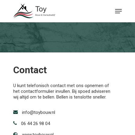
Skip
Menu
to
main
Close
content
Menu
Contact
U kunt telefonisch contact met ons opnemen of
het contactformulier invullen. Bij spoed adviseren
wij altijd om te bellen. Bellen is tenslotte sneller.
info@toybouw.nl
06 44 26 98 04
www.toybouw.nl