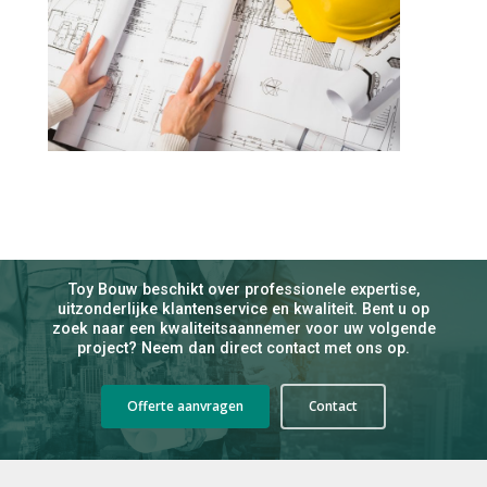
Toy
Bouw
beschikt
over
professionele
expertise,
uitzonderlijke
klantenservice
en
kwaliteit.
Bent
u
op
zoek
naar
een
kwaliteitsaannemer
voor
uw
volgende
project?
Neem
dan
direct
contact
met
ons
op.
Offerte aanvragen
Contact